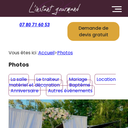
Panneau de gestion des cookies
07 80 71 60 53
Demande de
devis gratuit
Vous êtes ici :
Accueil
>
Photos
Photos
La salle
Le traiteur
Mariage
Location
matériel et décoration
Baptême
Anniversaire
Autres événements