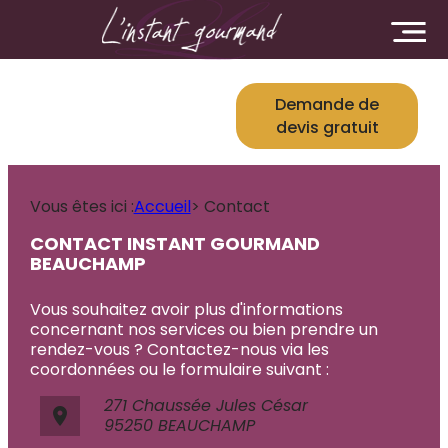
Panneau de gestion des cookies
Demande de
devis gratuit
Vous êtes ici :
Accueil
> Contact
CONTACT INSTANT GOURMAND
BEAUCHAMP
Vous souhaitez avoir plus d'informations
concernant nos services ou bien prendre un
rendez-vous ?
Contactez-nous via les
coordonnées ou le formulaire suivant :
271 Chaussée Jules César
place
95250 BEAUCHAMP