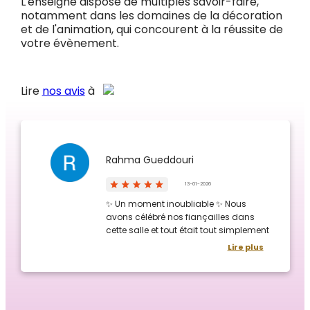
L'enseigne dispose de multiples savoir-faire,
notamment dans les domaines de la décoration
et de l'animation, qui concourent à la réussite de
votre évènement.
Lire
nos avis
à
Rahma Gueddouri
13-01-2026
✨ Un moment inoubliable ✨ Nous
avons célébré nos fiançailles dans
cette salle et tout était tout simplement
incroyable. La salle est magnifique,
Lire plus
l’ambiance parfaite et chaque détail
était soigné. Un immense merci à
Yasmine et Nordine pour leur
professionnalisme, leur gentillesse et
leur disponibilité. Grâce à eux, cette