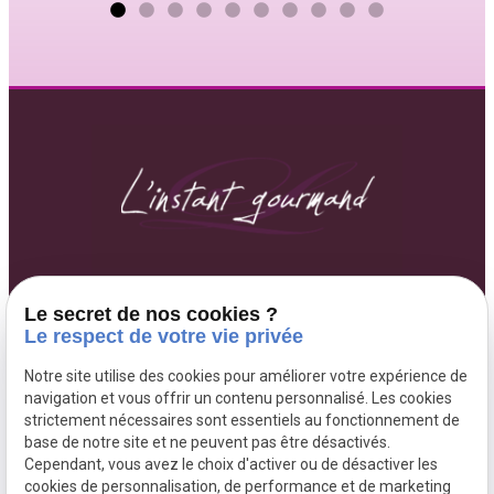
soirée restera gravée dans nos
mémoires. Nous recommandons cette
salle les yeux fermés pour tous vos
événements importants. Rahma &
Rayan❤️
07 80 71 60 53
Le secret de nos cookies ?
271 Chaussée Jules César
Le respect de votre vie privée
95250 BEAUCHAMP
Notre site utilise des cookies pour améliorer votre expérience de
Lundi au Vendredi 9h-20h
navigation et vous offrir un contenu personnalisé. Les cookies
strictement nécessaires sont essentiels au fonctionnement de
base de notre site et ne peuvent pas être désactivés.
Cependant, vous avez le choix d'activer ou de désactiver les
cookies de personnalisation, de performance et de marketing