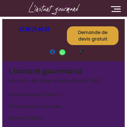
Panneau de gestion des cookies
07 80 71 60 53
Demande de
devis gratuit
L'instant gourmand
Location de salle à Beauchamp (95)
Salle lumineuse (300m²)
Climatisation réversible
Service traiteur